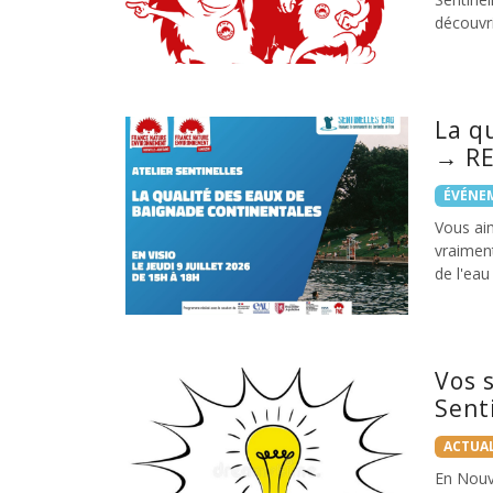
découvr
La q
→ RE
ÉVÉNE
Vous aim
vraimen
de l'eau
Vos 
Sent
ACTUAL
En Nouv