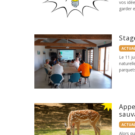
vos idée
garder e
Stag
ACTUAL
Le 11 j
naturell
parquets
Appe
sauv
ACTUAL
Alors qu