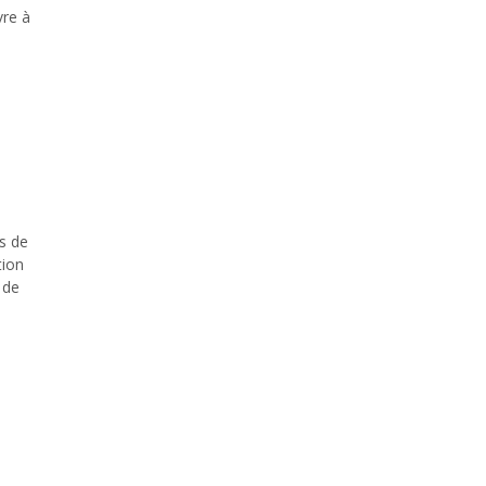
vre à
s de
tion
 de