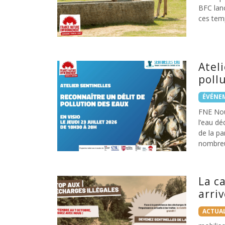
BFC lanc
ces tem
Atel
poll
ÉVÉNE
FNE Nou
l’eau dé
de la pa
nombreu
La c
arriv
ACTUAL