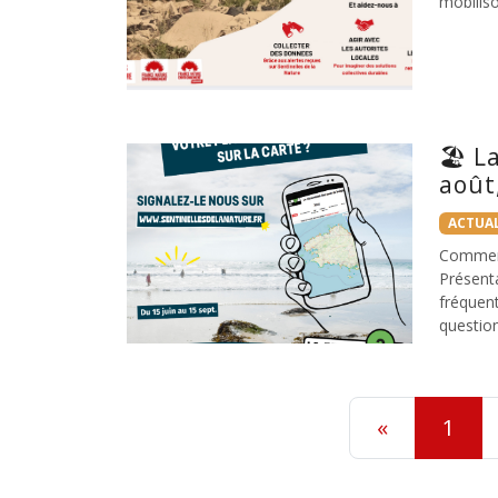
mobilis
🏖️ L
août
ACTUAL
Comment 
Présent
fréquent
question
«
1